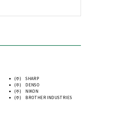
진,모래,먼지 등을 캐치하고 싶다.
（더스트트랩제）
(주) SHARP
(주) DENSO
(주) NIKON
(주) BROTHER INDUSTRIES