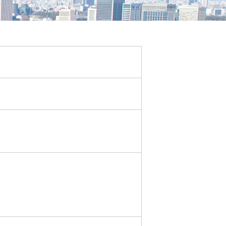
 습동성을 개선하고 싶다.
（기구용 그리스/ 오일）
링(chattering) 발생을 개선.
（접점용 그리스 /오일）