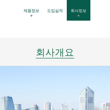
제품정보
도입실적
회사정보
사
회사개요
연혁
거점정보
개인정보 보호
회사개요
그리스/오일
도전(통전)그리스
토크 · 댐퍼 그리스
）
건조피막윤활제（완전드라이）
윤활코팅제