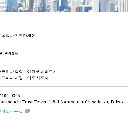
주식회사 칸토카세이
랩제
1969년 9월
대표이사 회장 야마구치 히로시
대표이사 사장 이토 사토시
100-0005
arunouchi Trust Tower, 1-8-1 Marunouchi Chiyoda-ku, Tokyo
찾아오시는 길
（기구용 그리스/오일）
저온에서의
 댐퍼용 그리스）
저온에서 채터