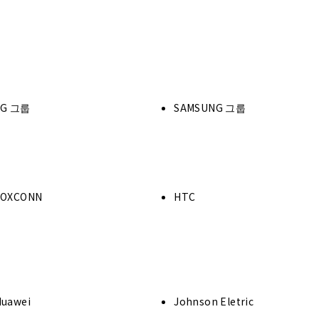
LG 그룹
SAMSUNG 그룹
FOXCONN
HTC
Huawei
Johnson Eletric