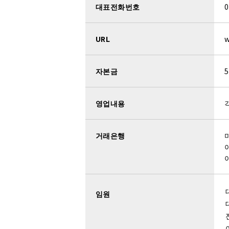
소리
대표전화번호
0
소음성과 절묘한 터치감을 얻고 싶다.
（토크
모터(Motor)의 스위치(SW) 노이즈를 경
URL
w
수지 습동부, 수지×금속습동부의 내구성을 
（기구용 그리스/오일）
자본금
금속 습동부의 극압성을 향상시키고 싶다.
내구
접점부 내구성 향상.
（접점용 그리스/오일）
접점의 접촉저항 안정.
（접점용 그리스/오일
영업내용
충격완화 효과를 향상시키고 싶다.
（토크 ·
금속에 대한 윤활성, 내마모성을 향상시키고
거래은행
오일 번짐을 없애고 싶다.
（기구용 그리스/오
그리스의 유분 분리를 없애고 싶다.
（기구용
높은 토크로 움직임을 제어하고 싶다.
（토크
수지 습동부, 수지×금속습동부의 내구성을 
임원
제어
수지 습동부, 수지×금속습동부의 내구성을 
（기구그리스/오일）
수지 습동부, 수지×금속습동부의 내구성을 