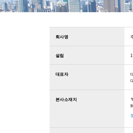
METAX
회사명
불소코팅제
더스트트
설립
신제품정보
대표자
본사소재지
〒
용도별 키워드로 찾
M
소음성, 정음성에 특화된 윤활제를 원한다.
소음성과 필링감을 연출하고 싶다.
（토크 ·