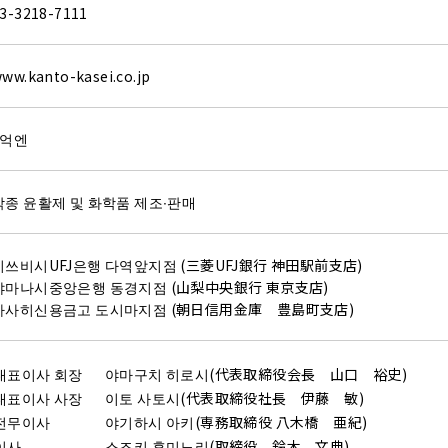
습도
3-3218-7111
 · 댐퍼용 그리스）
열전도율을
감시키고 싶다.
（함침오일）
작업성을 
ww.kanto-kasei.co.jp
향상 시키고 싶다.
저온~고온
5억엔
（기구용 그리스/오일）
중후한 감촉
변화
습동성을 
）
이형성을 
각종 윤활제 및 화학품 제조∙판매
 댐퍼용 그리스）
패킹을 넣기
 싶다.
（함침오일）
미쓰비시UFJ은행 다역앞지점 (三菱UFJ銀行 神田駅前支店)
야마나시중앙은행 동경지점 (山梨中央銀行 東京支店)
일）
접
아사히신용금고 도시마지점 (朝日信用金庫 豊島町支店)
 그리스/오일）
접
·댐퍼용 그리스）
아
향상 시키고 싶다.
（함침오일）
도
대표이사 회장
야마구치 히로시(代表取締役会長 山口 裕史)
방어 ·보호
향상 시키고 싶다.
어
대표이사 사장
이토 사토시(代表取締役社長 伊藤 敏)
발
전무이사
야기하시 아키(専務取締役 八木橋 亜紀)
향상 시키고 싶다.
（블소그리스）
발
이사
스즈키 후미노리(取締役 鈴木 文典)