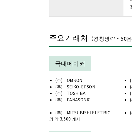
마모를 감소시키고 싶다.
（세미웨트타입）
마모를 감소시키고 싶다.
（완전드라이타입）
주요거래처
（경칭생략・50
국내메이커
(주) OMRON
(주) SEIKO-EPSON
(주) TOSHIBA
(주) PANASONIC
(주) MITSUBISHI ELETRIC
외 약 3,500 개사