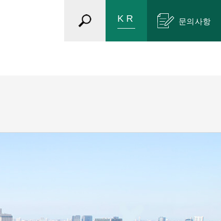
문의사항
방침
인증 취득·표창
함침오일
방열컴파운드
불소그리스
고기능 불소계 용제