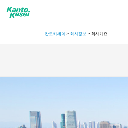
칸토카세이
>
회사정보
>
회사개요
제품정보
기업이념
대표자인
FLOIL
기구그리스/오일
접점
HANARL
건조피막윤활제（세미웨트