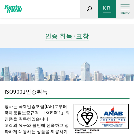
변화
인증 취득·표창
저온~고온에서의 습동부하의 변화를 억제하고 싶다.
（함침오일）
중후한 감촉을 얻고 싶다.
（토크 · 댐퍼용 그리스）
습동성을 높이고 싶다.
（불소그리스）
이형성을 높이고 싶다.
（블소그리스）
패킹을 넣기 쉽게 하고싶다.
（세미웨트타입）
제어
ISO9001인증취득
당사는 국제인증포럼(IAF)로부터
오일 번짐을 없애고 싶다.
（기구용 그리스/오일）
국제품질보증규격 「ISO9001」의
그리스의 유분 분리를 없애고 싶다.
（기구용 그리스/오일）
인증을 취득하였습니다.
높은 토크로 움직임을 제어하고 싶다.
（토크·댐퍼용 그리스）
고객의 요구와 불만에 신속하고 정
수지 습동부, 수지×금속습동부의 내구성을 향상 시키고 싶다.
（함침오일）
수지 습동부, 수지×금속습동부의 내구성을 향상 시키고 싶다.
확하게 대응하는 상품을 제공하기