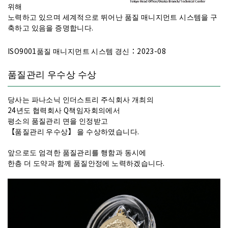
（기구그리스/오일）
위해
수지 습동부, 수지×금속습동부의 내구성을 향상 시키고 싶다.
（블소그리스）
노력하고 있으며 세계적으로 뛰어난 품질 매니지먼트 시스템을 구
마모를 감소시키고 싶다.
（세미웨트타입）
축하고 있음을 증명합니다.
마모를 감소시키고 싶다.
（완전드라이타입）
ISO9001품질 매니지먼트 시스템 경신：2023-08
품질관리 우수상 수상
방어 ·보호
당사는 파나소닉 인더스트리 주식회사 개최의
24년도 협력회사 Q책임자회의에서
접점의 황화방지.
（접점용 그리스/오일）
평소의 품질관리 면을 인정받고
접점의 산화방지.
（접점용 그리스/오일）
【품질관리 우수상】 을 수상하였습니다.
아크(arc)에 의한 그리스 탄화를 방지하고 싶다.
（접점용 그리스/오일）
도전성을 확보하면서 윤활시키고 싶다.
（도전（통전）그리스）
앞으로도 엄격한 품질관리를 행함과 동시에
어스(earth)를 막으면서 마모를 방지하고 싶다.
（도전（통전）그리스）
한층 더 도약과 함께 품질안정에 노력하겠습니다.
발수·발유성 향상.
（불소코팅제）
발수 + 도포확인.
（불소코팅제）
분진,모래,먼지 등을 캐치하고 싶다.
（더스트트랩제）